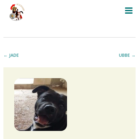
←
JADE
UBBE
→