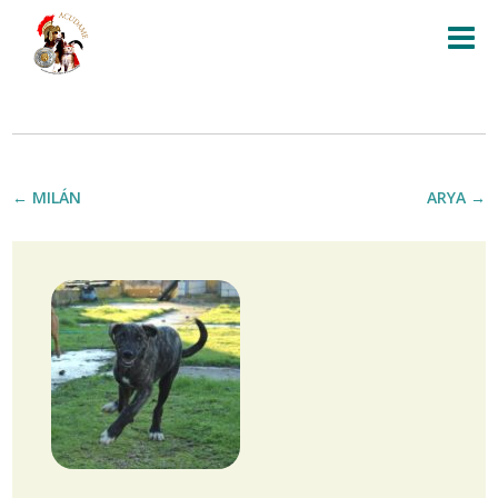
←
MILÁN
ARYA
→