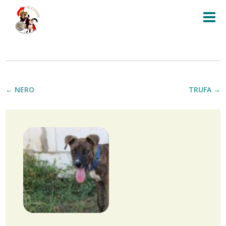
←
NERO
TRUFA
→